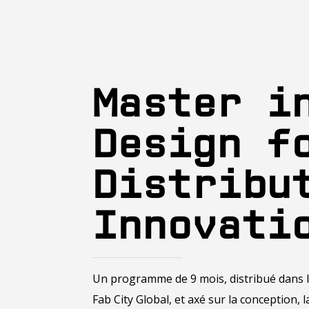
Master i
Design f
Distribu
Innovati
Un programme de 9 mois, distribué dans 
Fab City Global, et axé sur la conception, l