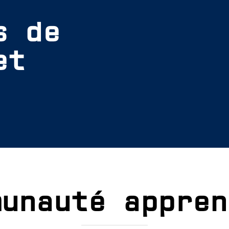
s de
et
munauté appren