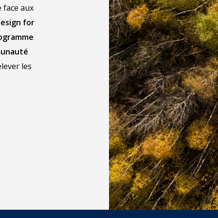
e face aux
esign for
programme
munauté
lever les