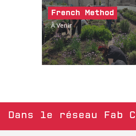
French Method
À Venir
Dans le réseau Fab C