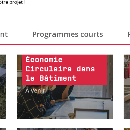
tre projet !
nt
Programmes courts
Économie
Circulaire dans
le Bâtiment
À Venir