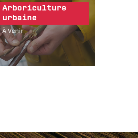
Arboriculture
urbaine
À Venir