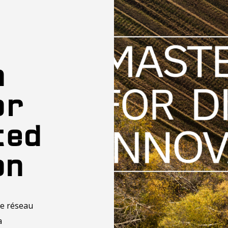
n
or
ted
on
le réseau
a