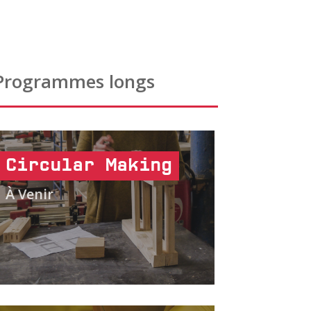
Programmes longs
Circular Making
À Venir