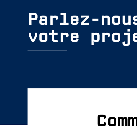
Parlez-nou
votre proj
Com