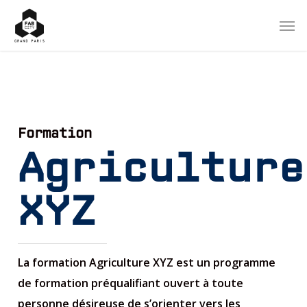
Skip
Men
to
main
content
Formation
Agriculture
XYZ
La formation Agriculture XYZ est un programme
de formation préqualifiant ouvert à toute
personne désireuse de s’orienter vers les